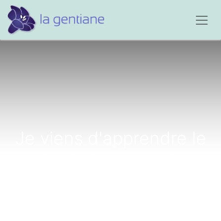
Je viens d'apprendre le
décès tragique de
l'homme qui m'aimait