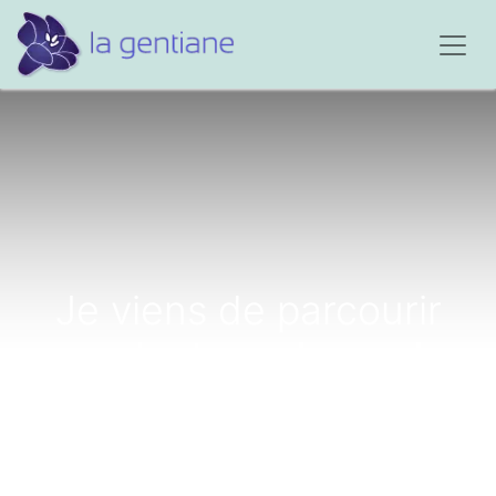
Je viens de parcourir
pendant une heure le
site La Gentiane...