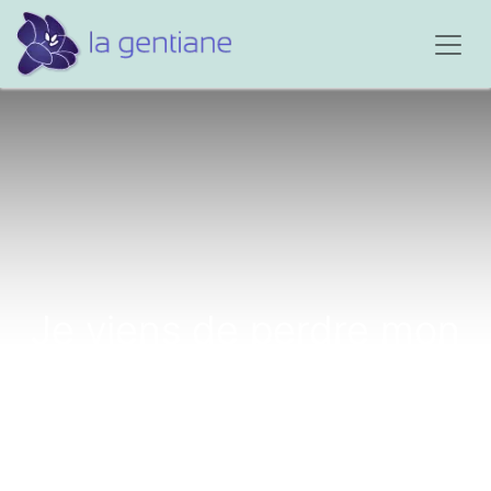
Je viens de perdre mon
épouse âgée de 58 ans