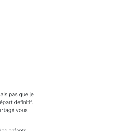
sais pas que je
part définitif.
artagé vous
des enfants,