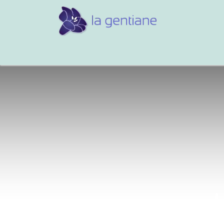
Conseils et références
Vos 
J