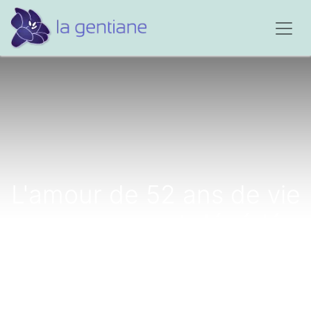
L'amour de 52 ans de vie
commune est décédé
brutalement