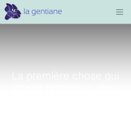
La première chose qui
attirait l’attention chez
Blaise était ses beaux
yeux...