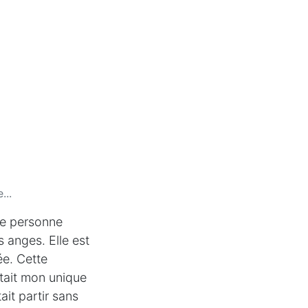
...
tte personne
s anges. Elle est
ée. Cette
était mon unique
ait partir sans