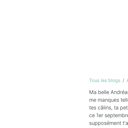
Tous les blogs
Ma belle Andréan
me manques telle
tes câlins, ta p
ce 1er septembre
supposément t'am