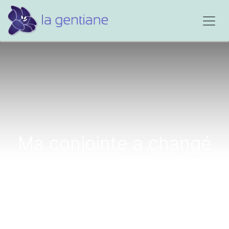
Ma conjointe a changé
envers moi depuis
qu'elle a perdu son père