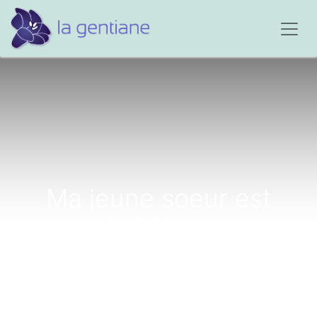
Ma jeune soeur est
décédée par
intoxication...