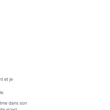
t et je
le.
 même dans son
lle m'est