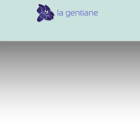
Conseils et références
Vos 
Ma j