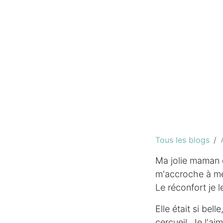
Tous les blogs
Ma jolie maman es
m'accroche à me
Le réconfort je l
Elle était si be
cercueil.
Je l'ai