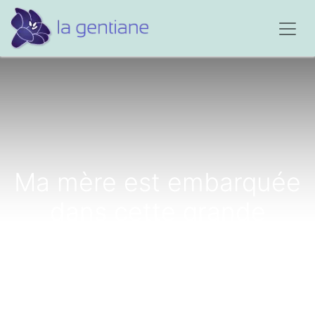
Ma mère est embarquée
dans cette grande
nacelle à la destination
inconnue