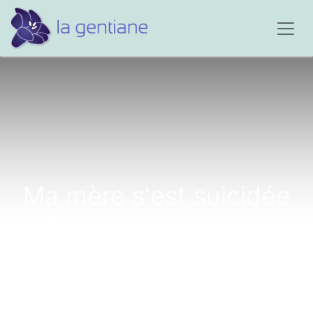
Ma mère s'est suicidée
le 9 mai, elle n'avait que
45 ans...