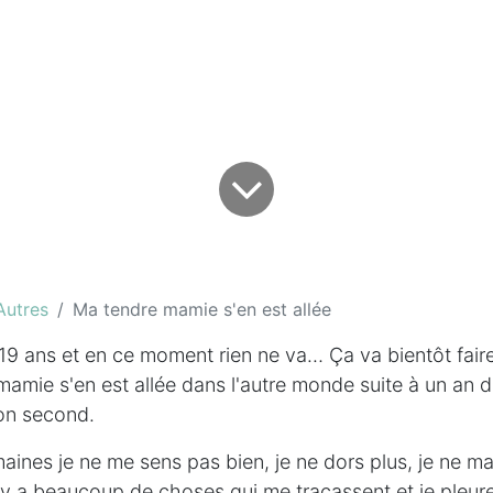
Autres
Ma tendre mamie s'en est allée
19 ans et en ce moment rien ne va… Ça va bientôt fai
mamie s'en est allée dans l'autre monde suite à un an d
on second.
ines je ne me sens pas bien, je ne dors plus, je ne m
y a beaucoup de choses qui me tracassent et je pleure 