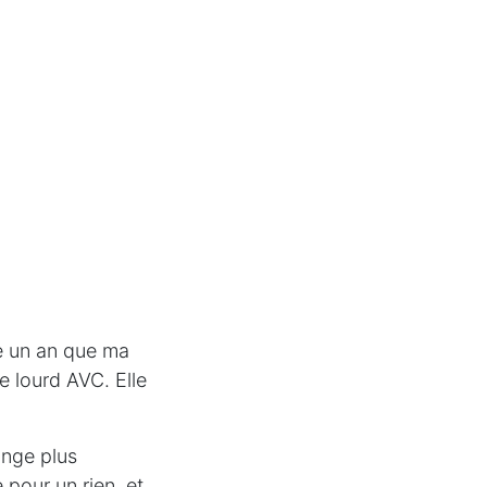
re un an que ma
e lourd AVC. Elle
ange plus
pour un rien, et