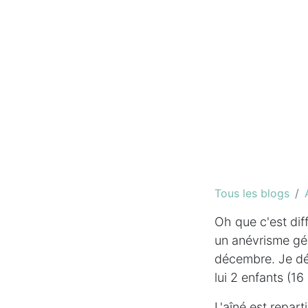
Tous les blogs
Oh que c'est dif
un anévrisme géa
décembre. Je dét
lui 2 enfants (16
L'aîné est repart