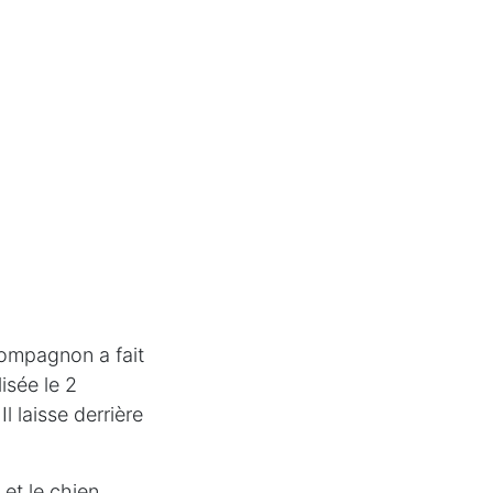
compagnon a fait
isée le 2
l laisse derrière
et le chien.