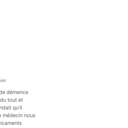
ier
it de démence
 du tout et
ndait qu'il
 le médecin nous
édicaments