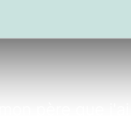
textes
Articles
Centre de documentation
 mon père que j'ai
janvier dernier