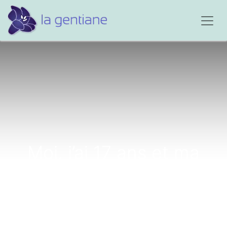
Moi, j’ai 17 ans et ma
mère s’est suicidée...