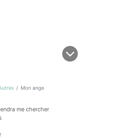
Autres
Mon ange
iendra me chercher
s
r