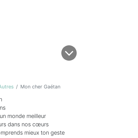
Autres
Mon cher Gaétan
n
ans
 un monde meilleur
ours dans nos cœurs
comprends mieux ton geste