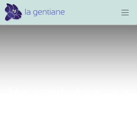
Mon grand-père nous a
quittés...