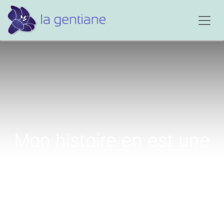
Mon histoire en est une
de circonstances
incontrôlables...