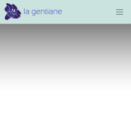
Mon homme, mon ''bb"...