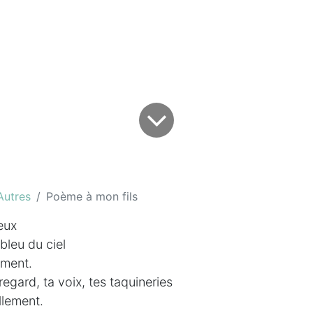
Autres
Poème à mon fils
eux
bleu du ciel
ement.
regard, ta voix, tes taquineries
lement.