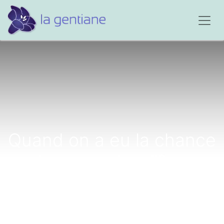
Quand on a eu la chance
de rencontrer l’âme
sœur…