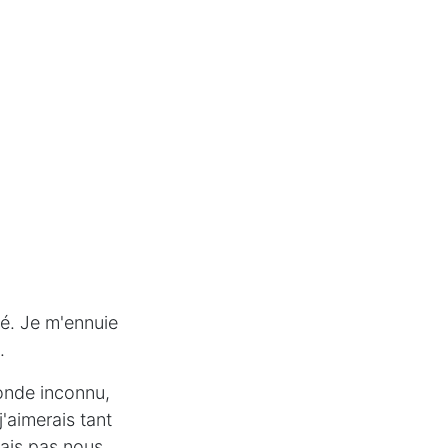
é. Je m'ennuie
.
monde inconnu,
'aimerais tant
ulais pas nous