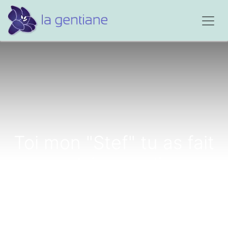
Toi mon "Stef" tu as fait
un malaise cardiaque
mortel