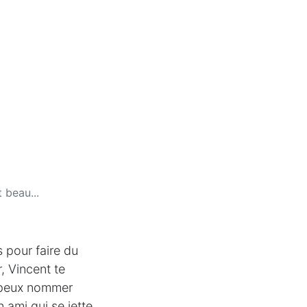
t beau...
s pour faire du
r, Vincent te
e peux nommer
n ami qui se jette