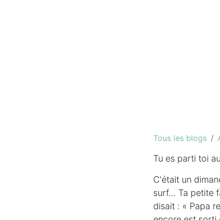
Tous les blogs
Tu es parti toi au
C'était un dimanc
surf... Ta petite 
disait : « Papa 
encore est sorti 