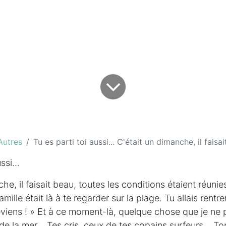
Autres
Tu es parti toi aussi... C'était un dimanche, il faisai
ssi...
he, il faisait beau, toutes les conditions étaient réunie
famille était là à te regarder sur la plage. Tu allais rentre
reviens ! » Et à ce moment-là, quelque chose que je n
de la mer... Tes cris, ceux de tes copains surfeurs... To