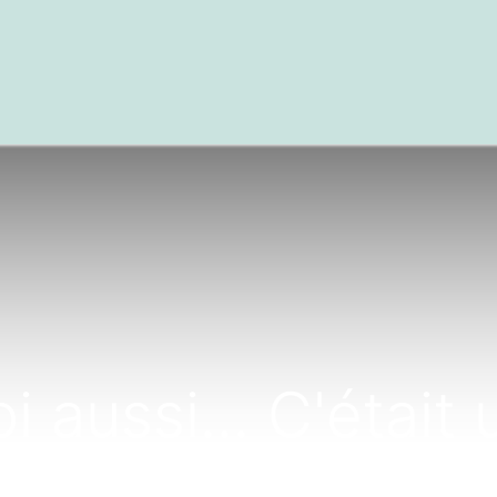
textes
Articles
Centre de documentation
oi aussi... C'étai
il faisait beau...