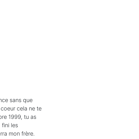
rance sans que
 coeur cela ne te
re 1999, tu as
fini les
erra mon frère.